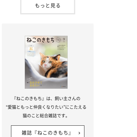
「ね
てお世話を求めるときに鳴き声を使いま
もっと見る
す。子猫なので「ニャー」よりもややか細
い「ミャア」といった鳴き声になります
が、この鳴き声を聞くと成猫が反応すると
いう習性があるようで
『ねこのきもち』は、飼い主さんの
“愛猫ともっと仲良くなりたい”にこたえる
猫のこと総合雑誌です。
雑誌『ねこのきもち』