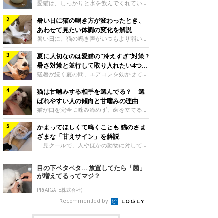
入れ方を解説
愛猫は、しっかりと水を飲んでくれていま
すか？ 夏場はエアコンで室内が涼しいこ
暑い日に猫の鳴き方が変わったとき、
ともあり、猫があまり水を飲まないこと
も。積極的に水分を摂らせるためには、給
あわせて見たい体調の変化を解説
水方法を見直したり、フードから水分を摂
暑い日に、猫の鳴き声がいつもより弱い、
らせたりする方法があります。今回は獣医
かすれる、しつこく鳴くなど、ふだんと違
師の重本仁先生に、猫に水分を摂らせるた
夏に大切なのは愛猫の“冷えすぎ”対策⁉
って聞こえることがあります。 そんなと
めにできるためできる工夫を教えていただ
き、あわせてどのような様子を確認したら
暑さ対策と並行して取り入れたい4つの
きました。ボウルの高さを愛猫の好みにね
よいのでしょうか。暑い日に猫の鳴き方が
工夫
猛暑が続く夏の間、エアコンを効かせて室
このきもち投稿写真ギャラリー水飲みボウ
変わるときの見方や注意したい体調の変化
内を冷やしますよね。しかし、人にとって
ルの高さは、猫が飲むときに頭が胃より下
などについて、ねこのきもち獣医師相談室
猫は甘噛みする相手を選んでる？ 選
は快適な温度でも、猫にとっては温度が低
にならないように設定すると飲みやすいで
の山口みき先生に伺いました。 鳴き方の
すぎることも。暑さ対策と並行して、冷え
ばれやすい人の傾向と甘噛みの理由
しょう。首を深く折り曲げずに済むため、
変化だけで判断せず、全身の様子も確認し
すぎ対策もしっかりと行うことが大切で
猫が口を完全に噛み締めず、歯を立てる程
関節や食道への負
てねこのきもち投稿写真ギャラリー猫の鳴
す。今回は獣医師の重本仁先生に、猫の冷
度に噛む“甘噛み”。遊びやスキンシップの
き方が変わったとき、暑さと関係している
えすぎを防ぐ4つの対策を教えていただき
かまってほしくて鳴くことも 猫のさま
ときに繰り出すことがありますが、同じ家
ように見えることがあります。 ただ、鳴
ました。（1） 冷房の効いていない部屋に
族でも噛まれる頻度に違いがあると感じる
ざまな「甘えサイン」を解説
き声だけで原因を決めるのは難しく、体調
行き来できるようにするねこのきもち投稿
ことも。ねこのきもちWEB MAGAZINEで
一見クールで、人やほかの動物に対してあ
や環境の変化を
写真ギャラリー猫が寒いと感じたときに、
は、飼い主さんたちにアンケートを実施
まり求めないように見える猫。しかし、実
冷気から逃れる「逃げ場」を用意しておき
し、愛猫が甘噛みする相手を選んでいると
は甘えん坊な性格の猫も少なくありませ
目の下ベタベタ… 放置してたら「菌」
ましょう。冷房の効いていない部屋や廊下
感じる状況を教えてもらいました。また、
ん。今回は猫たちが出している“甘えサイ
が増えてるってマジ？
へも自由に行き来できるように、ドアは猫
ねこのきもち獣医師相談室の原駿太朗先生
ン”について、帝京科学大学生命環境学部
が通れる程度に
には、実際に猫は甘噛みする相手を選んで
アニマルサイエンス学科准教授の加隈良枝
PR(AIGATE株式会社)
いるのか、その真相をお聞きします。約6
先生に教えていただきました。鳴くのは、
Recommended by
割の飼い主さんが「甘噛みする相手を選ん
かまってほしいサインねこのきもち投稿写
でいる」と感じていた※2026年5月実施
真ギャラリーもともと、子猫が親猫に対し