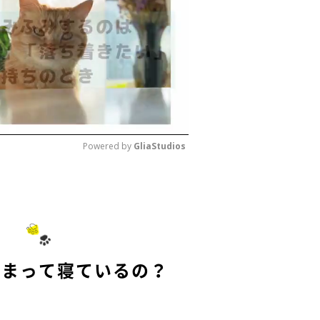
Powered by 
GliaStudios
M
u
t
e
丸まって寝ているの？