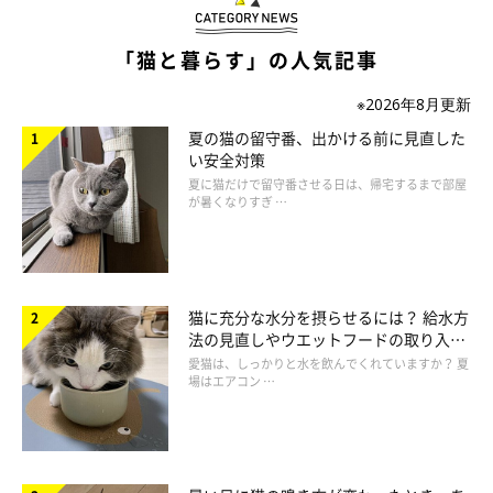
「猫と暮らす」の人気記事
※2026年8月更新
夏の猫の留守番、出かける前に見直した
い安全対策
夏に猫だけで留守番させる日は、帰宅するまで部屋
両目にかかるセンター分け
が暑くなりすぎ …
猫に充分な水分を摂らせるには？ 給水方
法の見直しやウエットフードの取り入れ
方を解説
愛猫は、しっかりと水を飲んでくれていますか？ 夏
場はエアコン …