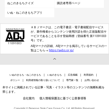
ねこのきもちクイズ
購読者専用ページ
いぬ・ねこのきもちアプリ
ＡＢＪマークは、この電子書店・電子書籍配信サービス
が、著作権者からコンテンツ使用許諾を得た正規版配信サ
ービスであることを示す登録商標（登録番号 第11091003
号）です。
ABJマークの詳細、ABJマークを掲示しているサービスの一
覧はこちら→
https://aebs.or.jp/
いぬのきもち・ねこのきもち
いぬのきもち
広告掲載
利用規約
ポリシー
利用者情報の取り扱いについて
専門家一覧
お問い合わせ
本サイトに掲載されている記事・写真・イラスト等のコンテンツの無断転載を
禁じます。
会社案内
個人情報保護法に基づく公表事項等
Copyright © Benesse Style Care Group Co.,Ltd. All Rights Reserved.