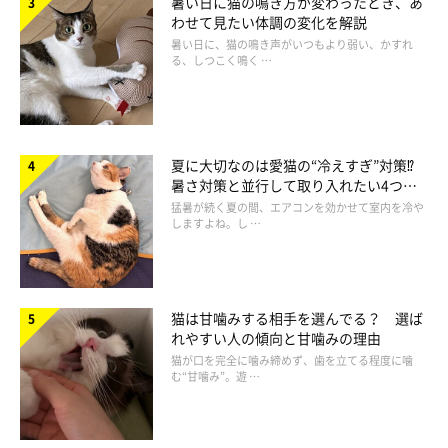
暑い日に猫の鳴き方が変わったとき、あ
わせて見たい体調の変化を解説
暑い日に、猫の鳴き声がいつもより弱い、かすれ
る、しつこく鳴く …
夏に大切なのは愛猫の“冷えすぎ”対策⁉
暑さ対策と並行して取り入れたい4つの
ねこのきもち投稿写真ギャラリー
工夫
猛暑が続く夏の間、エアコンを効かせて室内を冷や
しますよね。し …
スチュワートくんは、目の下までかかる真ん中分けの毛柄。黒く
て長い前髪が、アンニュイな雰囲気をかもし出しています。
猫は甘噛みする相手を選んでる？ 選ば
れやすい人の傾向と甘噛みの理由
後頭部の毛柄が「おかっぱ」ヘア！
猫が口を完全に噛み締めず、歯を立てる程度に噛
む“甘噛み”。遊 …