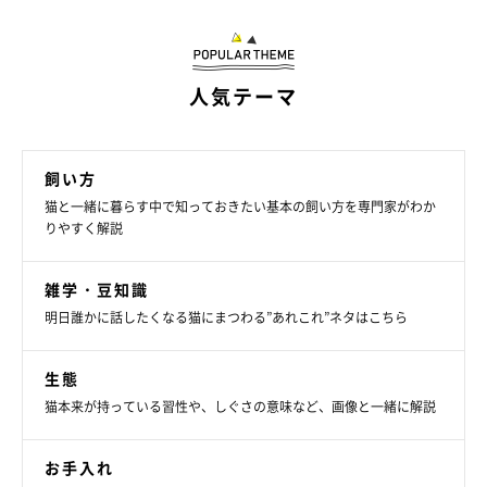
ねこのきもち投稿写真ギャラリー
猫の被毛や皮膚に色がついているのは、メラニン色素の働きによ
人気テーマ
るもの。このメラニン色素は「天然の日焼け止め」とも称され、
被毛や皮膚を紫外線のダメージから守る役割をしています。
バイカラーの猫に、お腹が白くて頭頂部や背中に色のある猫が多
飼い方
くみられるのは、
直射日光を浴びやすい頭や背中をダメージから
猫と一緒に暮らす中で知っておきたい基本の飼い方を専門家がわか
りやすく解説
守るため
と考えられています。
雑学・豆知識
明日誰かに話したくなる猫にまつわる”あれこれ”ネタはこちら
生態
猫本来が持っている習性や、しぐさの意味など、画像と一緒に解説
お手入れ