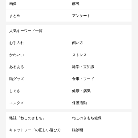
画像
解説
まとめ
アンケート
人気キーワード一覧
お手入れ
飼い方
かわいい
ストレス
あるある
雑学・豆知識
猫グッズ
食事・フード
しぐさ
健康・病気
エンタメ
保護活動
雑誌『ねこのきもち』
ねこのきもち健保
キャットフードの正しい選び方
猫診断