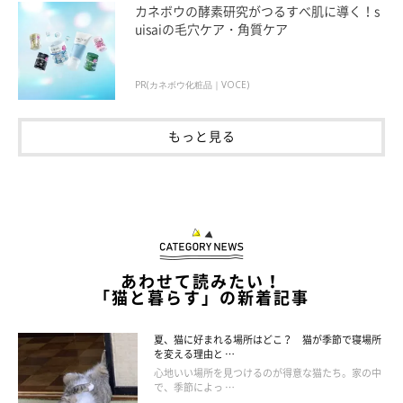
カネボウの酵素研究がつるすべ肌に導く！s
uisaiの毛穴ケア・角質ケア
PR(カネボウ化粧品｜VOCE)
もっと見る
あわせて読みたい！
「猫と暮らす」の新着記事
夏、猫に好まれる場所はどこ？ 猫が季節で寝場所
ねこのきもち投稿写真ギャラリー
を変える理由と …
心地いい場所を見つけるのが得意な猫たち。家の中
みかんちゃんは後頭部の毛柄がおかっぱみたい。首元で短くカッ
で、季節によっ …