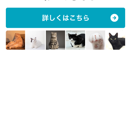
老化現象のひとつとして白い毛が生えてくるようになります
。毛
色によって目立たないこともあり個体差がありますが、
猫の場合
は10才前後で白髪が出始めることが多い
ようです。
髪の毛ではないけれど、人の髪に共通する部分もある猫の被毛。
その被毛がつくる愛猫オリジナルの毛柄を、思う存分楽しんでく
ださい。
お話を伺った先生／石原さくらさん（猫写真家 猫研究家 愛玩動
物飼養管理士1級）
参考／「ねこのきもち」2023年5月号『柄がオシャレなヘアスタ
イルに!? 個性的な前髪猫、参上！』
文／小崎華
※一部写真はスマホアプリ「いぬ・ねこのきもち」で投稿された
ものです。