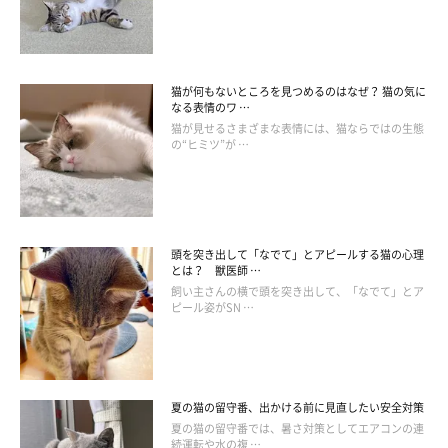
トしたような黒い模様が、サッパリとして涼し気です。
猫が何もないところを見つめるのはなぜ？ 猫の気に
なる表情のワ …
猫が見せるさまざまな表情には、猫ならではの生態
の“ヒミツ”が …
頭を突き出して「なでて」とアピールする猫の心理
とは？ 獣医師 …
飼い主さんの横で頭を突き出して、「なでて」とア
ピール姿がSN …
夏の猫の留守番、出かける前に見直したい安全対策
お腹が白く、頭頂部に色がついている猫が多
夏の猫の留守番では、暑さ対策としてエアコンの連
続運転や水の複 …