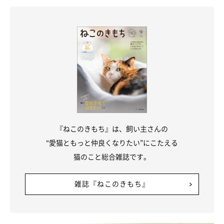
ねこのきもち投稿写真ギャラリー
『ねこのきもち』は、飼い主さんの
左右対称の毛柄が生まれる原因は、母猫の体内で子猫の体がつく
“愛猫ともっと仲良くなりたい”にこたえる
られるとき、
体の真ん中で色素細胞の定着した皮膚や被毛が細胞
猫のこと総合雑誌です。
分裂するため
といわれています。そうして成長していくことか
ら、左右対称の猫が多いのでしょう。
雑誌『ねこのきもち』
ただ、この細胞分裂は
きれいな対象にならないことも多い
ため、
七三分けなどの非対称な毛柄もよく見られます。