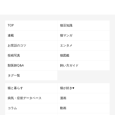
※記事と一部写真に関連性はありませんので予めご了承くださ
い。
TOP
猫豆知識
連載
猫マンガ
お世話のコツ
エンタメ
投稿写真
猫図鑑
獣医師Q&A
飼い方ガイド
タグ一覧
猫と暮らす
猫が好き♥
病気・症状データベース
漫画
コラム
動画