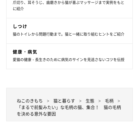
爪切り、耳そうじ、歯磨きから猫が喜ぶマッサージまで実例をもと
に紹介
しつけ
猫のトイレから問題行動まで。猫と一緒に取り組むヒントをご紹介
健康・病気
顔の毛柄が左右対称の猫が多い理由は？
愛猫の健康・長生きのために病気のサインを見逃さないコツを伝授
ねこのきもち
猫と暮らす
生態
毛柄
「まるで前髪みたい」な毛柄の猫、集合！ 猫の毛柄
を決める意外な要因