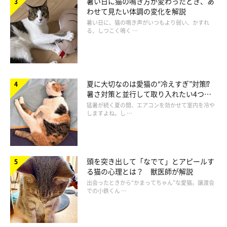
暑い日に猫の鳴き方が変わったとき、あ
わせて見たい体調の変化を解説
暑い日に、猫の鳴き声がいつもより弱い、かすれ
る、しつこく鳴く …
食事中や排せつ中に構うのはNG
夏に大切なのは愛猫の“冷えすぎ”対策⁉
暑さ対策と並行して取り入れたい4つの
工夫
猛暑が続く夏の間、エアコンを効かせて室内を冷や
しますよね。し …
頭を突き出して「なでて」とアピールす
る猫の心理とは？ 獣医師が解説
出会ったときから“かまってちゃん”な愛猫。譲渡会
での小鉄くん …