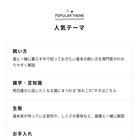
猫の警戒心が強いのは、猫がもつ本能に由来するものですが、愛
猫が「超」のつくビビりだった場合、ふだんの対応を考える必要
があります。ご紹介したNG行動を参考に、愛猫を不安にさせな
人気テーマ
いような生活を心がけましょう。
飼い方
お話を伺った先生／椎木亜都子先生（獣医師 「ペット問題行動
猫と一緒に暮らす中で知っておきたい基本の飼い方を専門家がわか
クリニックBLISS」勤務）
りやすく解説
参考／「ねこのきもち」2023年9月号『超ビビりでも安心して過
ごしてほしいから… スーパー・ナーバス・キャットとの付き合
雑学・豆知識
い方』
明日誰かに話したくなる猫にまつわる”あれこれ”ネタはこちら
文／東里奈
※写真はスマホアプリ「いぬ・ねこのきもち」で投稿されたもの
生態
です。
猫本来が持っている習性や、しぐさの意味など、画像と一緒に解説
※記事と写真に関連性はありませんので予めご了承ください。
お手入れ