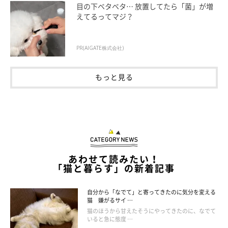
目の下ベタベタ… 放置してたら「菌」が増
えてるってマジ？
PR(AIGATE株式会社)
もっと見る
ねこのきもち投稿写真ギャラリー
猫は、食事中や排せつ中は無防備です。そのときに近づかれたり
声をかけられたりすると、ビビりな猫は警戒して食事や排せつを
やめてしまうことがあります。どちらも愛猫の健康を考えるとよ
くないため、中断させないように注意しましょう。
あわせて読みたい！
「猫と暮らす」の新着記事
自分から「なでて」と寄ってきたのに気分を変える
猫 嫌がるサイ …
猫のほうから甘えたそうにやってきたのに、なでて
いると急に態度 …