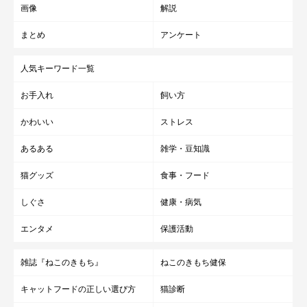
画像
解説
まとめ
アンケート
人気キーワード一覧
お手入れ
飼い方
かわいい
ストレス
あるある
雑学・豆知識
猫グッズ
食事・フード
しぐさ
健康・病気
エンタメ
保護活動
雑誌『ねこのきもち』
ねこのきもち健保
キャットフードの正しい選び方
猫診断