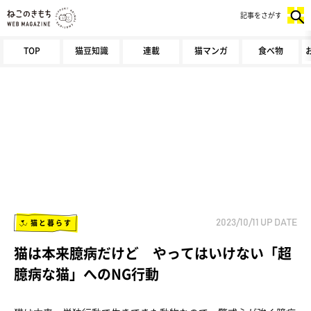
記事をさがす
TOP
猫豆知識
連載
猫マンガ
食べ物
猫と暮らす
2023/10/11
UP DATE
猫は本来臆病だけど やってはいけない「超
臆病な猫」へのNG行動