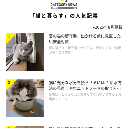
ねこのきもち投稿写真ギャラリー
「猫と暮らす」の人気記事
抱っこが苦手な猫を無理に抱こうとすると、余計警戒される原因
※2026年8月更新
になります。愛猫が抱っこを苦手としているのなら、猫から近づ
夏の猫の留守番、出かける前に見直した
いてくるのを気長に待ち、近づいてきたらそれに応じる形でスキ
い安全対策
ンシップをとるのが、愛猫との距離を縮める近道ですよ。
夏に猫だけで留守番させる日は、帰宅するまで部屋
が暑くなりすぎ …
猫に充分な水分を摂らせるには？ 給水方
法の見直しやウエットフードの取り入れ
方を解説
愛猫は、しっかりと水を飲んでくれていますか？ 夏
場はエアコン …