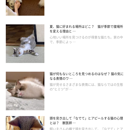
夏、猫に好まれる場所はどこ？ 猫が季節で寝場所
を変える理由と …
心地いい場所を見つけるのが得意な猫たち。家の中
で、季節によっ …
愛猫のビビり方があまりにも激しい場合は？
猫が何もないところを見つめるのはなぜ？ 猫の気に
なる表情のワ …
猫が見せるさまざまな表情には、猫ならではの生態
の“ヒミツ”が …
頭を突き出して「なでて」とアピールする猫の心理
とは？ 獣医師 …
飼い主さんの横で頭を突き出して、「なでて」とア