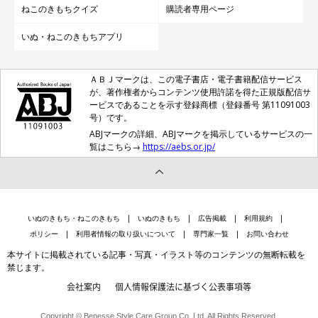
ねこのきもちクイズ
購読者専用ページ
いぬ・ねこのきもちアプリ
ＡＢＪマークは、この電子書店・電子書籍配信サービス
が、著作権者からコンテンツ使用許諾を得た正規版配信サ
ービスであることを示す登録商標（登録番号 第11091003
号）です。
ABJマークの詳細、ABJマークを掲示しているサービスの一
覧はこちら→
https://aebs.or.jp/
いぬのきもち・ねこのきもち
いぬのきもち
広告掲載
利用規約
ポリシー
利用者情報の取り扱いについて
専門家一覧
お問い合わせ
本サイトに掲載されている記事・写真・イラスト等のコンテンツの無断転載を
禁じます。
会社案内
個人情報保護法に基づく公表事項等
Copyright © Benesse Style Care Group Co.,Ltd. All Rights Reserved.