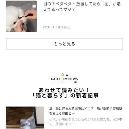
目の下ベタベタ… 放置してたら「菌」が増
えてるってマジ？
PR(AIGATE株式会社)
もっと見る
ねこのきもち投稿写真ギャラリー
あわせて読みたい！
「猫と暮らす」の新着記事
しっぽをゆっくりと左右に振るときは、リラックスしている証
拠。穏やかな気持ちのあらわれです。日向ぼっこしたり、飼い主
夏、猫に好まれる場所はどこ？ 猫が季節で寝場所
を変える理由と …
さんに抱っこされたりしているときに見られることがあります。
心地いい場所を見つけるのが得意な猫たち。家の中
で、季節によっ …