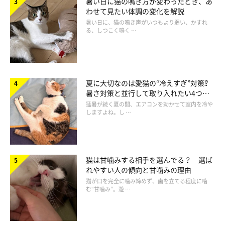
暑い日に猫の鳴き方が変わったとき、あ
わせて見たい体調の変化を解説
暑い日に、猫の鳴き声がいつもより弱い、かすれ
る、しつこく鳴く …
夏に大切なのは愛猫の“冷えすぎ”対策⁉
暑さ対策と並行して取り入れたい4つの
工夫
猛暑が続く夏の間、エアコンを効かせて室内を冷や
しますよね。し …
ゆっくりユラユラ
猫は甘噛みする相手を選んでる？ 選ば
れやすい人の傾向と甘噛みの理由
猫が口を完全に噛み締めず、歯を立てる程度に噛
む“甘噛み”。遊 …