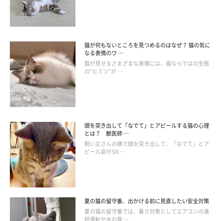
力が入っていないので、くねらせながら揺らす場合もあるでしょ
う。
猫が何もないところを見つめるのはなぜ？ 猫の気に
猫のしっぽは、特に興奮や恐怖などの気持ちがあらわれやすいパ
なる表情のワ …
ーツといわれています。普段からよく愛猫のしっぽを観察してお
猫が見せるさまざまな表情には、猫ならではの生態
の“ヒミツ”が …
くと、いざというときのコミュニケーションに役立ちますよ！
お話を伺った先生／小野寺温先生（帝京科学大学助教 動物看護
師）
頭を突き出して「なでて」とアピールする猫の心理
とは？ 獣医師 …
参考／「ねこのきもち」2018年9月号『キホンからカンチガイし
飼い主さんの横で頭を突き出して、「なでて」とア
やすいものまで パーツでわかるねこのきもち』
ピール姿がSN …
文／江村若奈
※写真はスマホアプリ「いぬ・ねこのきもち」で投稿されたもの
です。
夏の猫の留守番、出かける前に見直したい安全対策
※記事と写真に関連性はありませんので予めご了承ください。
夏の猫の留守番では、暑さ対策としてエアコンの連
続運転や水の複 …