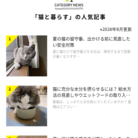
ねこのきもち投稿写真ギャラリー
「猫と暮らす」の人気記事
しっぽを半分くらい曲げてブンブンと上下に振り、床に叩き付け
※2026年8月更新
るのは、不満のあらわれ。思い通りにならないイライラを解消す
夏の猫の留守番、出かける前に見直した
るためのしぐさです。また、ゴハンを催促するときにも見られま
い安全対策
す。
夏に猫だけで留守番させる日は、帰宅するまで部屋
が暑くなりすぎ …
イライラの気持ちが強いと、音を立てながら大きく叩き付けるこ
とも。音を立てることで、相手に気付かせようとしているという
説もあります。さらにイライラするほど、叩き付けるテンポも速
猫に充分な水分を摂らせるには？ 給水方
くなるようです。
法の見直しやウエットフードの取り入れ
方を解説
愛猫は、しっかりと水を飲んでくれていますか？ 夏
場はエアコン …