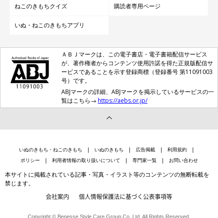
ねこのきもちクイズ
購読者専用ページ
いぬ・ねこのきもちアプリ
ＡＢＪマークは、この電子書店・電子書籍配信サービス
が、著作権者からコンテンツ使用許諾を得た正規版配信サ
ービスであることを示す登録商標（登録番号 第11091003
号）です。
ABJマークの詳細、ABJマークを掲示しているサービスの一
覧はこちら→
https://aebs.or.jp/
いぬのきもち・ねこのきもち
いぬのきもち
広告掲載
利用規約
ポリシー
利用者情報の取り扱いについて
専門家一覧
お問い合わせ
本サイトに掲載されている記事・写真・イラスト等のコンテンツの無断転載を
禁じます。
会社案内
個人情報保護法に基づく公表事項等
Copyright © Benesse Style Care Group Co.,Ltd. All Rights Reserved.