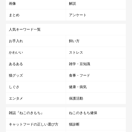
画像
解説
まとめ
アンケート
人気キーワード一覧
お手入れ
飼い方
かわいい
ストレス
あるある
雑学・豆知識
猫グッズ
食事・フード
しぐさ
健康・病気
エンタメ
保護活動
雑誌『ねこのきもち』
ねこのきもち健保
キャットフードの正しい選び方
猫診断