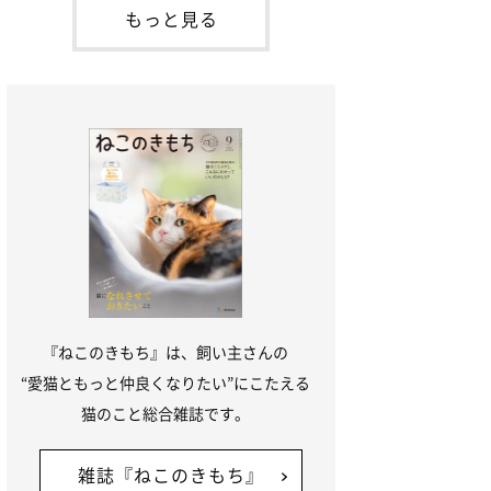
が通れる程度に
には、実際に猫は甘噛みする相手を選んで
もっと見る
いるのか、その真相をお聞きします。約6
割の飼い主さんが「甘噛みする相手を選ん
でいる」と感じていた※2026年5月実施
「ね
『ねこのきもち』は、飼い主さんの
“愛猫ともっと仲良くなりたい”にこたえる
猫のこと総合雑誌です。
雑誌『ねこのきもち』