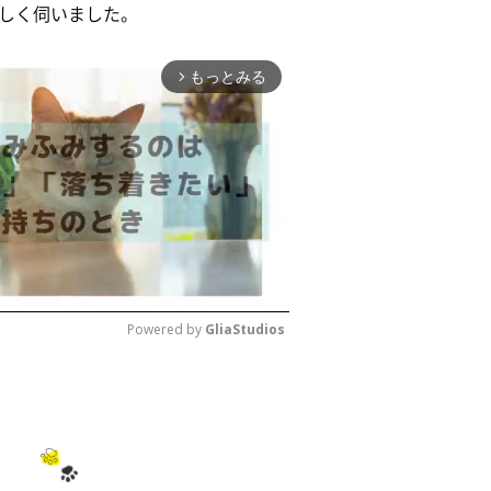
しく伺いました。
もっとみる
arrow_forward_ios
Powered by 
GliaStudios
M
u
t
e