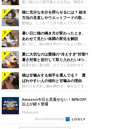
夏に猫だけで留守番させる日は、帰宅する
まで部屋が暑くなりすぎないか、水は足り
猫に充分な水分を摂らせるには？ 給水
るかと気になる飼い主さんもいるでしょ
う。家の中なら安全と思っていても、日中
方法の見直しやウエットフードの取り
は室温が急に上がることがあります。留守
入れ方を解説
愛猫は、しっかりと水を飲んでくれていま
中の暑さから猫を守るために準備したいこ
すか？ 夏場はエアコンで室内が涼しいこ
とや、帰宅後に見たいサインなどについ
暑い日に猫の鳴き方が変わったとき、
ともあり、猫があまり水を飲まないこと
て、ねこのきもち獣医師相談室の岡本りさ
も。積極的に水分を摂らせるためには、給
あわせて見たい体調の変化を解説
先生に伺いました。 留守中は室温が急に
水方法を見直したり、フードから水分を摂
暑い日に、猫の鳴き声がいつもより弱い、
上がることがあるねこのきもち投稿写真ギ
らせたりする方法があります。今回は獣医
かすれる、しつこく鳴くなど、ふだんと違
ャラリー夏の日中は、エアコンが切れると
師の重本仁先生に、猫に水分を摂らせるた
夏に大切なのは愛猫の“冷えすぎ”対策⁉
って聞こえることがあります。 そんなと
室温が急に上昇する場合があります。猫は
めにできるためできる工夫を教えていただ
き、あわせてどのような様子を確認したら
暑さ対策と並行して取り入れたい4つの
自分で涼しい場所を探すのが得意ですが、
きました。ボウルの高さを愛猫の好みにね
よいのでしょうか。暑い日に猫の鳴き方が
工夫
猛暑が続く夏の間、エアコンを効かせて室
部屋全体が暑くなれ
このきもち投稿写真ギャラリー水飲みボウ
変わるときの見方や注意したい体調の変化
内を冷やしますよね。しかし、人にとって
ルの高さは、猫が飲むときに頭が胃より下
などについて、ねこのきもち獣医師相談室
猫は甘噛みする相手を選んでる？ 選
は快適な温度でも、猫にとっては温度が低
にならないように設定すると飲みやすいで
の山口みき先生に伺いました。 鳴き方の
すぎることも。暑さ対策と並行して、冷え
ばれやすい人の傾向と甘噛みの理由
しょう。首を深く折り曲げずに済むため、
変化だけで判断せず、全身の様子も確認し
すぎ対策もしっかりと行うことが大切で
猫が口を完全に噛み締めず、歯を立てる程
関節や食道への負
てねこのきもち投稿写真ギャラリー猫の鳴
す。今回は獣医師の重本仁先生に、猫の冷
度に噛む“甘噛み”。遊びやスキンシップの
き方が変わったとき、暑さと関係している
えすぎを防ぐ4つの対策を教えていただき
ときに繰り出すことがありますが、同じ家
Amazon今日も見逃せない！80%OFF
ように見えることがあります。 ただ、鳴
ました。（1） 冷房の効いていない部屋に
族でも噛まれる頻度に違いがあると感じる
以上が続々登場
き声だけで原因を決めるのは難しく、体調
行き来できるようにするねこのきもち投稿
ことも。ねこのきもちWEB MAGAZINEで
や環境の変化を
写真ギャラリー猫が寒いと感じたときに、
は、飼い主さんたちにアンケートを実施
PR(Amazon)
冷気から逃れる「逃げ場」を用意しておき
し、愛猫が甘噛みする相手を選んでいると
Recommended by
ましょう。冷房の効いていない部屋や廊下
感じる状況を教えてもらいました。また、
へも自由に行き来できるように、ドアは猫
ねこのきもち獣医師相談室の原駿太朗先生