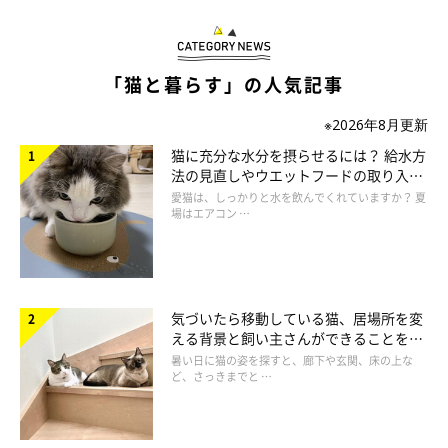
今日はかまってほしがりさんの日だと思い、ほっこりしながらそ
のまま背中やおしり、後頭部を20分ほどなでたりトントンしたり
していました。
「猫と暮らす」の人気記事
※2026年8月更新
おはぎは、眠いときやごはんのとき以外はいつでも
『なでてなで
猫に充分な水分を摂らせるには？ 給水方
て〜』
とアピールしてくる甘えん坊さんなので、優先してほしか
法の見直しやウエットフードの取り入れ
ったのかなと思っています」
方を解説
愛猫は、しっかりと水を飲んでくれていますか？ 夏
場はエアコン …
気づいたら移動している猫、居場所を変
える背景と飼い主さんができることを獣
医師が解説
暑い日に猫の姿を探すと、廊下や玄関、床の上な
ど、さっきまでと …