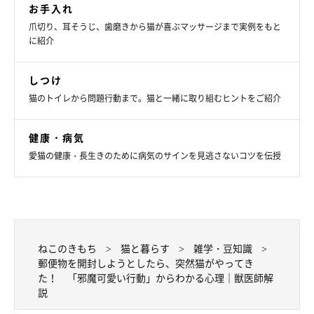
お手入れ
爪切り、耳そうじ、歯磨きから猫が喜ぶマッサージまで実例をもと
原先生：
に紹介
「今回のおはぎちゃんのように、『飼い主さんが何かしようとし
ているときにその上に乗ってくる』という光景は、猫飼いさんの
しつけ
家ではよく見られますよね。
猫のトイレから問題行動まで。猫と一緒に取り組むヒントをご紹介
新聞やスマホ、雑誌
などがあるあるだと思いますが、猫が上に乗
健康・病気
りやすいものには以下の2つの特徴があると思います。
愛猫の健康・長生きのために病気のサインを見逃さないコツを伝授
・上に乗りやすい
・飼い主さんの注意が向きやすい
ねこのきもち
猫と暮らす
雑学・豆知識
おはぎちゃんは、飼い主さんの注意がその郵便物に向いているこ
郵便物を開封しようとしたら、突然猫がやってき
とを敏感に感じたのだと思います。そのため、
注意を引くために
た！ 「邪魔可愛い行動」からわかる心理｜獣医師解
郵便物の上に乗った
のではないでしょうか。
説