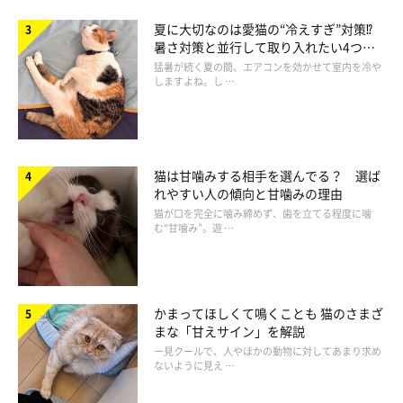
夏に大切なのは愛猫の“冷えすぎ”対策⁉
暑さ対策と並行して取り入れたい4つの
工夫
猛暑が続く夏の間、エアコンを効かせて室内を冷や
しますよね。し …
おはぎちゃんってどんなコ？
猫は甘噛みする相手を選んでる？ 選ば
れやすい人の傾向と甘噛みの理由
猫が口を完全に噛み締めず、歯を立てる程度に噛
む“甘噛み”。遊 …
かまってほしくて鳴くことも 猫のさまざ
まな「甘えサイン」を解説
一見クールで、人やほかの動物に対してあまり求め
ないように見え …