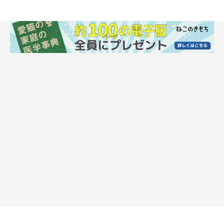
箱の中に入るおはぎちゃん
@ohagi_zzz
飼い主さんに話を聞くと、あのようなことは普段からよくあると
いい、チラシや雑誌などを広げたときもおはぎちゃんはすぐに駆
け寄ってきて真ん中に座り込むのだそう。そのため、
「資格の勉
強のときはなかなか進みませんでした（笑）」
とのエピソード
も。
また、先ほど紹介した投稿について、飼い主さんはこう振り返っ
ていました。
飼い主さん：
「背中からは
『なでろ〜〜』
という圧を感じました……（笑）