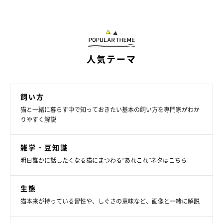
人気テーマ
飼い方
猫と一緒に暮らす中で知っておきたい基本の飼い方を専門家がわか
りやすく解説
郵便物の上に乗るおはぎちゃん
@ohagi_zzz
雑学・豆知識
飼い主さんが届いていた郵便物を確認しようとしたところ、おは
明日誰かに話したくなる猫にまつわる”あれこれ”ネタはこちら
ぎちゃんが郵便物の上に座り込んでしまったそうです。猫のこの
行動からは、どのような心理が読み取れるのでしょうか。
生態
猫本来が持っている習性や、しぐさの意味など、画像と一緒に解説
ねこのきもち獣医師相談室の原 駿太朗先生
に聞きました。