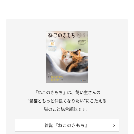
こうした行動は、飼い主さんと遊ぶことやコミュニケーションを
取ることが好きなコだったり、甘えん坊なコによく見られるので
はないかと思います」
（監修：ねこのきもち獣医師相談室 獣医師・原 駿太朗先生）
写真提供・取材協力／
@ohagi_zzz
さん／X（旧Twitter）
取材・文／雨宮カイ
※この記事は投稿者さまに取材し、了承の上制作したものです。
2024年10月時点の情報であり、現在と異なる場合があります。
『ねこのきもち』は、飼い主さんの
“愛猫ともっと仲良くなりたい”にこたえる
猫のこと総合雑誌です。
雑誌『ねこのきもち』