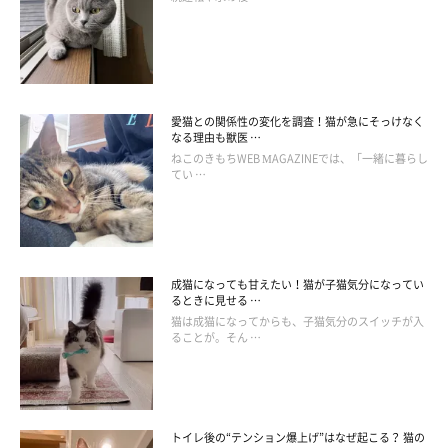
飼い主さん：
「私が家事をしていたりゲームをしていたりすると、おはぎは大
きい声で鳴いて呼んできます。自分のところに来てくれるまで呼
愛猫との関係性の変化を調査！猫が急にそっけなく
んで、たくさんなでくりまわされて満足します。
なる理由も獣医 …
ねこのきもちWEB MAGAZINEでは、「一緒に暮らし
てい …
たまに待ちきれなくて自分から寄ってくる、なんてところもたま
らなく可愛いです」
成猫になっても甘えたい！猫が子猫気分になってい
るときに見せる …
猫は成猫になってからも、子猫気分のスイッチが入
ることが。そん …
トイレ後の“テンション爆上げ”はなぜ起こる？ 猫の