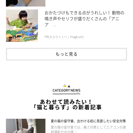
おかたづけもできる点がうれしい！ 動物の
鳴き声やセリフが盛りだくさんの「アニ
ア ...
PR(タカラトミー｜Hugkum)
もっと見る
「帰宅後の至福時間」
@ohagi_zzz
年を重ねるたびに甘えん坊になっているという、おはぎちゃん。
「いつでも自分が一番だと理解してる、我が家のお姫様」
でもあ
あわせて読みたい！
るのだとか。
「猫と暮らす」の新着記事
そんなおはぎちゃんの性格がよくわかるエピソードがあるそうで
夏の猫の留守番、出かける前に見直したい安全対策
す。
夏の猫の留守番では、暑さ対策としてエアコンの連
続運転や水の複 …