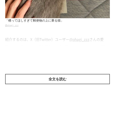
「構ってほしすぎて郵便物の上に乗る猫」
@ohagi_zzz
紹介するのは、X（旧Twitter）ユーザー
@ohagi_zzz
さんの愛
猫・おはぎちゃん（撮影時5才／ブリティッシュショートヘア）
のエピソード。
とある日、帰宅して一息ついた飼い主さんは、届いていた郵便物
をカーペットの上に置いて中身を確認しようとしたそう。すると
全文を読む
その直後、おはぎちゃんがキッチンカウンターから飛び降りてき
て、
迷うことなく郵便物の上に“ぎゅむっ”と座り込んだ
といいま
す。
郵便物の上ですぐに香箱座りをしてくつろぎ始めたという、おは