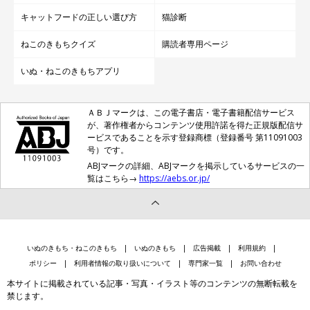
キャットフードの正しい選び方
猫診断
ねこのきもちクイズ
購読者専用ページ
いぬ・ねこのきもちアプリ
ＡＢＪマークは、この電子書店・電子書籍配信サービス
が、著作権者からコンテンツ使用許諾を得た正規版配信サ
ービスであることを示す登録商標（登録番号 第11091003
号）です。
ABJマークの詳細、ABJマークを掲示しているサービスの一
覧はこちら→
https://aebs.or.jp/
いぬのきもち・ねこのきもち
いぬのきもち
広告掲載
利用規約
ポリシー
利用者情報の取り扱いについて
専門家一覧
お問い合わせ
本サイトに掲載されている記事・写真・イラスト等のコンテンツの無断転載を
禁じます。