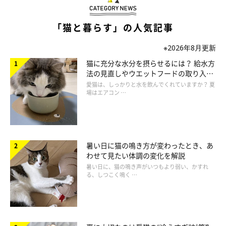
「猫と暮らす」の人気記事
※2026年8月更新
猫に充分な水分を摂らせるには？ 給水方
法の見直しやウエットフードの取り入れ
方を解説
愛猫は、しっかりと水を飲んでくれていますか？ 夏
場はエアコン …
暑い日に猫の鳴き方が変わったとき、あ
わせて見たい体調の変化を解説
暑い日に、猫の鳴き声がいつもより弱い、かすれ
ねこのきもち投稿写真ギャラリー
る、しつこく鳴く …
汚れがたまってニキビができるというほかにも、あごニキビがで
きる原因はいくつかあります。