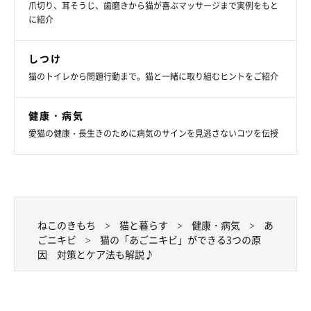
爪切り、耳そうじ、歯磨きから猫が喜ぶマッサージまで実例をもと
に紹介
しつけ
猫のトイレから問題行動まで。猫と一緒に取り組むヒントをご紹介
健康・病気
愛猫の健康・長生きのために病気のサインを見逃さないコツを伝授
ねこのきもち
猫と暮らす
健康・病気
あ
ごニキビ
猫の「あごニキビ」ができる3つの原
ねこのきもち投稿写真ギャラリー
因 対策とケア法も解説♪
猫のあごニキビを予防するために飼い主さんができることには、
以下のようなことがあります。