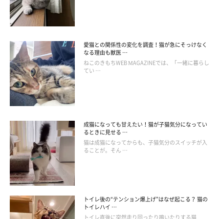
愛猫との関係性の変化を調査！猫が急にそっけなく
なる理由も獣医 …
ねこのきもちWEB MAGAZINEでは、「一緒に暮らし
てい …
ねこのきもち投稿写真ギャラリー
成猫になっても甘えたい！猫が子猫気分になってい
るときに見せる …
猫の暮らす環境が変化することによるストレスが引き金となり、
猫は成猫になってからも、子猫気分のスイッチが入
ニキビができてしまうことがあります。
ることが。そん …
環境の変化の例をあげると……
引っ越し
トイレ後の“テンション爆上げ”はなぜ起こる？ 猫の
トイレハイ …
怪我
トイレ直後に突然走り回ったり鳴いたりする猫