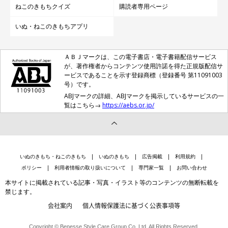
ねこのきもちクイズ
購読者専用ページ
いぬ・ねこのきもちアプリ
ＡＢＪマークは、この電子書店・電子書籍配信サービス
が、著作権者からコンテンツ使用許諾を得た正規版配信サ
ービスであることを示す登録商標（登録番号 第11091003
家庭でもできる！ 猫の「あごニキビ」の治
号）です。
療法
ABJマークの詳細、ABJマークを掲示しているサービスの一
覧はこちら→
https://aebs.or.jp/
いぬのきもち・ねこのきもち
いぬのきもち
広告掲載
利用規約
ポリシー
利用者情報の取り扱いについて
専門家一覧
お問い合わせ
本サイトに掲載されている記事・写真・イラスト等のコンテンツの無断転載を
禁じます。
会社案内
個人情報保護法に基づく公表事項等
Copyright © Benesse Style Care Group Co.,Ltd. All Rights Reserved.