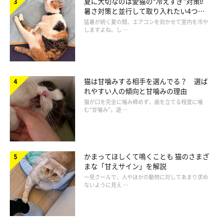
夏に大切なのは愛猫の“冷えすぎ”対策⁉
暑さ対策と並行して取り入れたい4つの
工夫
猛暑が続く夏の間、エアコンを効かせて室内を冷や
しますよね。し …
①食事関連に問題がある可能性
食事の環境やアレルギーが原因となり、ニキビを引き起こしてい
ることがあります。たとえば、フードボウルや水を飲む容器で
雑
猫は甘噛みする相手を選んでる？ 選ば
れやすい人の傾向と甘噛みの理由
菌が繁殖
し、それが猫の皮膚についてニキビの原因となること
猫が口を完全に噛み締めず、歯を立てる程度に噛
も。
む“甘噛み”。遊 …
かまってほしくて鳴くことも 猫のさまざ
まな「甘えサイン」を解説
一見クールで、人やほかの動物に対してあまり求め
ないように見え …