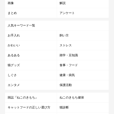
画像
解説
先述したように、あごニキビの原因はホルモンバランスが崩れて
まとめ
アンケート
しまうことや、免疫力の低下が関わっています。
人気キーワード一覧
猫は環境の変化にストレスを感じやすいので、
リラックスできる
お手入れ
飼い方
ような環境を作って
あげましょう。
かわいい
ストレス
あるある
雑学・豆知識
猫グッズ
食事・フード
しぐさ
健康・病気
エンタメ
保護活動
雑誌『ねこのきもち』
ねこのきもち健保
キャットフードの正しい選び方
猫診断