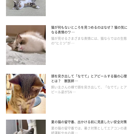
猫が何もないところを見つめるのはなぜ？ 猫の気に
ねこのきもち投稿写真ギャラリー
なる表情のワ …
猫が見せるさまざまな表情には、猫ならではの生態
の“ヒミツ”が …
ブリティッシュショートヘアは賢いことでも知られる猫種。ま
た、環境に順応しやすく、あまり鳴かないとされているので、共
同住宅に住む人向きともいわれています。
頭を突き出して「なでて」とアピールする猫の心理
成熟するのに時間がかかる傾向があるので、年齢を重ねるごとに
とは？ 獣医師 …
増す魅力を味わうことができるでしょう。
飼い主さんの横で頭を突き出して、「なでて」とア
ピール姿がSN …
関連記事:
ブリティッシュショートヘアの特徴と飼い方
可愛い画像いっぱい｜ねこのきもち 猫図鑑
夏の猫の留守番、出かける前に見直したい安全対策
ブリティッシュショートヘアの特徴（性格、大きさ、毛色の種類、
夏の猫の留守番では、暑さ対策としてエアコンの連
価格相場、心配な病気）や飼い方（食事、病気対策、お手入れ方
続運転や水の複 …
法）について詳しく解説しています。ブリティッシュショートヘア