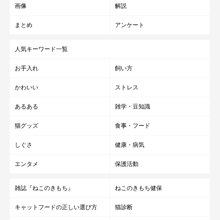
画像
解説
まとめ
アンケート
人気キーワード一覧
お手入れ
飼い方
ねこのきもち投稿写真ギャラリー
かわいい
ストレス
シンガプーラの子猫は、通常生後2カ月くらいまで「キトンブル
あるある
雑学・豆知識
ー」と呼ばれる青い目の色をしていますが、生後9週間まではさ
猫グッズ
食事・フード
まざまに変化し、成猫になるとグリーン、イエロー、ヘーゼルに
定着するといわれています。被毛はとても短くシルキーで、滑ら
しぐさ
健康・病気
かな肌触りが特徴でしょう。
エンタメ
保護活動
雑誌『ねこのきもち』
ねこのきもち健保
関連記事:
シンガプーラの特徴と飼い方 可愛い画像いっ
キャットフードの正しい選び方
猫診断
ぱい｜ねこのきもち 猫図鑑
シンガプーラの特徴（性格、大きさ、毛色の種類、価格相場、心配