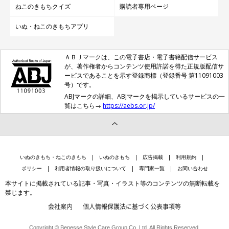
な病気）や飼い方（食事、病気対策、お手入れ方法）について詳し
ねこのきもちクイズ
購読者専用ページ
く解説しています。シンガプーラのかわいい画像などもたくさん掲
載していますので、シンガプーラを飼いたいという方は参考にして
いぬ・ねこのきもちアプリ
みてください。
各猫種の詳しい情報が知りたい場合は、ねこのきもちWEB
MAGAZINEの猫図鑑をチェックしてみてくださいね。
ＡＢＪマークは、この電子書店・電子書籍配信サービス
が、著作権者からコンテンツ使用許諾を得た正規版配信サ
参考／ねこのきもちWEB MAGAZINE『アメリカンカールの特徴と
ービスであることを示す登録商標（登録番号 第11091003
号）です。
飼い方 可愛い画像いっぱい｜ねこのきもち 猫図鑑』、ねこの
ABJマークの詳細、ABJマークを掲示しているサービスの一
きもちWEB MAGAZINE『ブリティッシュショートヘアの特徴と飼
覧はこちら→
https://aebs.or.jp/
い方 可愛い画像いっぱい｜ねこのきもち 猫図鑑』、ねこのき
もちWEB MAGAZINE『ジャパニーズ・ボブテイルの特徴と飼い
方 可愛い画像いっぱい｜ねこのきもち 猫図鑑 』、ねこのきも
いぬのきもち・ねこのきもち
いぬのきもち
広告掲載
利用規約
ちWEB MAGAZINE『シンガプーラの特徴と飼い方 可愛い画像い
ポリシー
利用者情報の取り扱いについて
専門家一覧
お問い合わせ
っぱい｜ねこのきもち 猫図鑑』（すべて監修：CFAオールブリー
本サイトに掲載されている記事・写真・イラスト等のコンテンツの無断転載を
ド国際審査員 サンフラワーキャットクラブセクレタリー ヤマザ
禁じます。
キ動物専門学校講師 ヤマザキ動物看護専門職短期大学講師 高野
会社案内
個人情報保護法に基づく公表事項等
八重子先生）
Copyright © Benesse Style Care Group Co.,Ltd. All Rights Reserved.