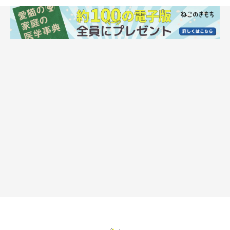
ねこのきもち投稿写真ギャラリー
アメリカンカールの特徴といえば、
名前の由来にもなった反り返
った耳
でしょう。この耳は生まれたときはまっすぐな状態で、生
後3～10日もすると後ろにカールし始めるとされています。生後
4カ月頃には反り耳が確立されますが、約50％の確率でカールし
ない耳（ストレートイヤー）の猫が生まれることも。
関連記事:
アメリカンカールの特徴と飼い方 可愛い画像
いっぱい｜ねこのきもち 猫図鑑
アメリカンカールの特徴（性格、大きさ、毛色の種類、価格相場、
心配な病気）や飼い方（食事、病気対策、お手入れ方法）について
詳しく解説しています。アメリカンカールのかわいい画像などもた
くさん掲載していますので、アメリカンカールを飼いたいという方
は参考にしてみてください。