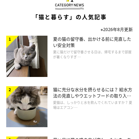
「猫と暮らす」の人気記事
※2026年8月更新
夏の猫の留守番、出かける前に見直した
い安全対策
夏に猫だけで留守番させる日は、帰宅するまで部屋
が暑くなりすぎ …
ブリティッシュショートヘア（イギリス）
猫に充分な水分を摂らせるには？ 給水方
法の見直しやウエットフードの取り入れ
方を解説
愛猫は、しっかりと水を飲んでくれていますか？ 夏
場はエアコン …