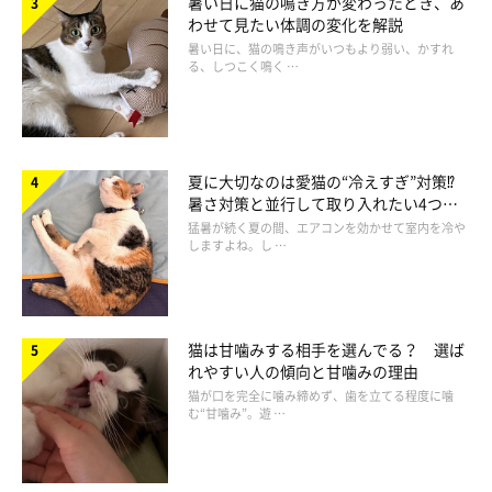
暑い日に猫の鳴き方が変わったとき、あ
わせて見たい体調の変化を解説
暑い日に、猫の鳴き声がいつもより弱い、かすれ
る、しつこく鳴く …
夏に大切なのは愛猫の“冷えすぎ”対策⁉
暑さ対策と並行して取り入れたい4つの
工夫
猛暑が続く夏の間、エアコンを効かせて室内を冷や
しますよね。し …
ねこのきもち投稿写真ギャラリー
猫は甘噛みする相手を選んでる？ 選ば
れやすい人の傾向と甘噛みの理由
骨太で力強い四肢や、コロコロとした体型が印象的なブリティッ
猫が口を完全に噛み締めず、歯を立てる程度に噛
む“甘噛み”。遊 …
シュショートヘア。その起源は古く、北ヨーロッパで約2000年
前に、
ネズミ退治の目的で飼われ始めた猫がルーツ
といわれてい
ます。