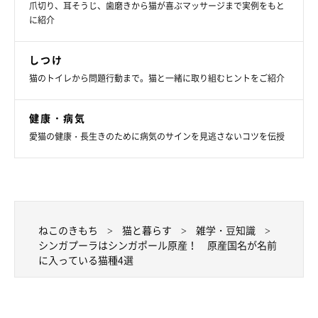
爪切り、耳そうじ、歯磨きから猫が喜ぶマッサージまで実例をもと
ジャパニーズ・ボブテイルは、招き猫のモデルともいわれてお
に紹介
り、古くから日本に生息している日本猫がルーツとされていま
す。短くてポンポン状のしっぽが特徴的な猫種で、
世界に認めら
しつけ
れている唯一の「純血種の日本猫」
です。
猫のトイレから問題行動まで。猫と一緒に取り組むヒントをご紹介
健康・病気
クールな魅力も備えている猫種
愛猫の健康・長生きのために病気のサインを見逃さないコツを伝授
ねこのきもち
猫と暮らす
雑学・豆知識
シンガプーラはシンガポール原産！ 原産国名が名前
に入っている猫種4選