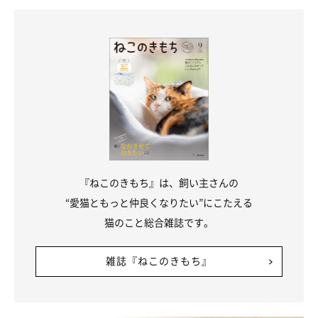
ねこのきもち投稿写真ギャラリー
被毛の色は単色、二毛、三毛、パーティーカラーなどバラエティ
『ねこのきもち』は、飼い主さんの
豊富。以前はショートヘアしか認められていませんでしたが、現
“愛猫ともっと仲良くなりたい”にこたえる
在ではロングヘアも認められています。スラリとした体型に加え
猫のこと総合雑誌です。
て、ほかの猫と争わない冷静な一面もあるなど、クールな魅力も
備えているでしょう。
雑誌『ねこのきもち』
関連記事:
ジャパニーズ・ボブテイルの特徴と飼い方 可