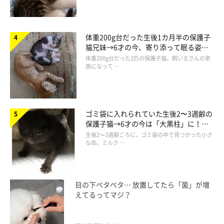
猫時代の寝姿をアップしたところ、『最高級に可愛い』と大反響
を呼びました！ お行儀よく、両前足をまっすぐ下におろして眠
体重200g台だった生後1カ月半の保護子
る茶太くんの姿は、ずっと見ていられますね」（ねこのきもち
猫兄妹→6才の今、寄り添って眠る姿に
WEB MAGAZINE編集長）
ほっこり！
体重200g台だった2匹の保護子猫。飼い主さんの家
族になって …
ゴミ袋に入れられていた生後2〜3週齢の
保護子猫→6才の今は「大黒柱」に！
美しい黒猫に成長した姿にグッとくる
生後2〜3週齢ごろに、ゴミ袋の中で見つかった小さ
な命。ミルク …
目の下ベタベタ… 放置してたら「菌」が増
えてるってマジ？