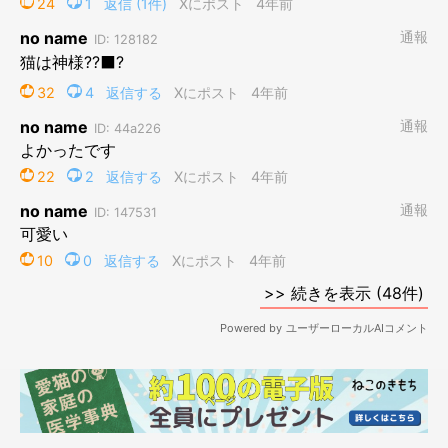
Uber Eatsの配達員に扮した子猫の可愛さ爆発♪（ねこのきもちWEB MAGAZINE）
「Twitterユーザー@minira_diaryさんの愛猫・みにらくんは、コ
ロナ禍で有名になった配達員に扮しています。なんとこのバッグ
は、飼い主さんお手製のもの。玄関を開けてこんな可愛い配達員
さんがいたら……想像するだけで癒やされますね。
@minira_diaryさんは手作りがお上手で、ほかにもみにらくん用
のお布団などをたくさん制作されています」（ねこのきもちWEB
MAGAZINE編集長）