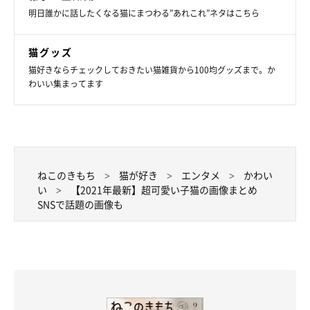
明日誰かに話したくなる猫にまつわる”あれこれ”ネタはこちら
リビングの真ん中で堂々と熟睡しているカツヲくんの姿に、『妖
猫グッズ
精！？』『罪な可愛さ』などたくさんの反響が寄せられていまし
猫好きならチェックしておきたい猫雑貨から100均グッズまで。か
たよ」（ねこのきもちWEB MAGAZINE編集長）
わいい集まってます
ねこのきもち
猫が好き
エンタメ
かわい
い
【2021年最新】超可愛い子猫の画像まとめ
SNSで話題の画像も