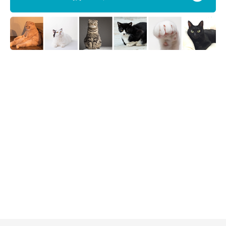
おトイレで踏ん張る子猫 真剣で可愛い姿に猫ファン大興奮♡（ねこのきもちWEB
MAGAZINE）
「Instagramユーザー＠mugiiii0719さんが投稿した、愛猫のスコ
ティッシュ・フォールド、あおちゃんの姿も話題になりました。
トイレで真剣に踏ん張っているあおちゃん、可愛らしいですよ
ね。