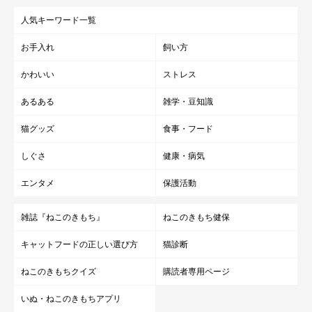
小さい体で「ニャアーッ」と威嚇
人気キーワード一覧
お手入れ
飼い方
かわいい
ストレス
あるある
雑学・豆知識
猫グッズ
食事・フード
しぐさ
健康・病気
エンタメ
保護活動
雑誌『ねこのきもち』
ねこのきもち健保
「可愛い猛獣だ」「萌え死ぬ」 飼い主さんの手に威嚇する子猫の姿が話題に！（ねこの
キャットフードの正しい選び方
猫診断
きもちWEB MAGAZINE）
ねこのきもちクイズ
購読者専用ページ
「こちらは、Twitterユーザー@ratesan9_29さんの愛猫・マンチ
いぬ・ねこのきもちアプリ
カンのラテちゃん。