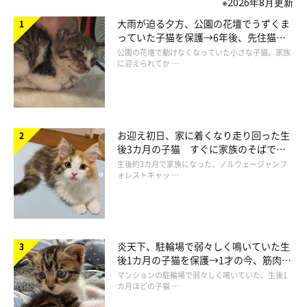
※2026年8月更新
大雨が迫る夕方、公園の花壇でうずくま
っていた子猫を保護→6年後、先住猫
と“姉妹”のような関係に
公園の花壇で動けなくなっていた小さな子猫。家族
に迎えられてか …
お迎え初日、家に着くなり走り回った生
後3カ月の子猫 すぐに家族のそばで落
ち着く姿に「迎えてよかった」
生後約3カ月で家族になった、ノルウェージャンフ
ォレストキャッ …
炎天下、駐輪場で弱々しく鳴いていた生
「最高級に可愛い」「人間の赤ちゃんみたい」 あくびをする猫にファン大興奮♡（ねこ
後1カ月の子猫を保護→1才の今、筋肉質
のきもちWEB MAGAZINE）
でツンデレなコに成長
マンションの駐輪場で弱々しく鳴いていた、生後1
カ月ほどの子猫 …
「Instagramユーザー@chavata2023さんが愛猫・茶太くんの子