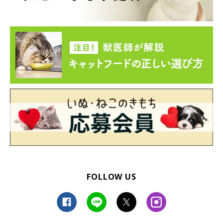
「萌え過ぎて苦しい…」「天使のよう」 マンチカン立ちする子猫の姿に大反響（ねこのき
もちWEB MAGAZINE）
「Instagramユーザー＠mugiiii0719さんの愛猫・むぎちゃんが、
生後2か月ごろに立ち上がった姿です。
マンチカン立ちで器用に、まわりを見渡しているようですね。目
線が高くなったことで視野が広くなり、うれしくなったのかもし
れません。小さなその姿はまるでぬいぐるみのよう！」（ねこの
FOLLOW US
きもちWEB MAGAZINE編集長）