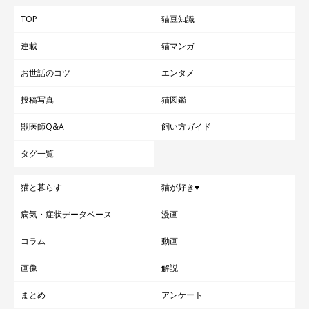
TOP
猫豆知識
ちなみに、あおちゃんはインスタで大人気の猫・マンチカンのむ
連載
猫マンガ
ぎくんの妹猫なのです」（ねこのきもちWEB MAGAZINE編集長）
お世話のコツ
エンタメ
投稿写真
猫図鑑
獣医師Q&A
飼い方ガイド
タグ一覧
猫と暮らす
猫が好き♥
病気・症状データベース
漫画
コラム
動画
画像
解説
まとめ
アンケート