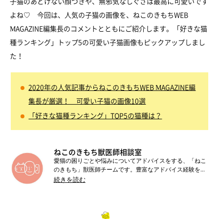
子猫のあどけない顔つきや、無邪気なしぐさは最高に可愛いです
よね♡ 今回は、人気の子猫の画像を、ねこのきもちWEB
MAGAZINE編集長のコメントとともにご紹介します。「好きな猫
種ランキング」トップ5の可愛い子猫画像もピックアップしまし
た！
2020年の人気記事からねこのきもちWEB MAGAZINE編
集長が厳選！ 可愛い子猫の画像10選
「好きな猫種ランキング」TOP5の猫種は？
ねこのきもち獣医師相談室
愛猫の困りごとや悩みについてアドバイスをする、「ねこ
のきもち」獣医師チームです。豊富なアドバイス経験をも
とにした丁寧な情報発信を心がけています。
続きを読む