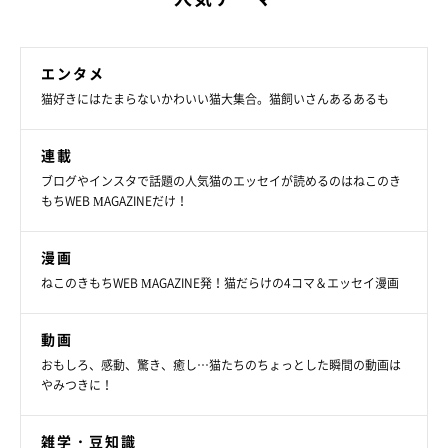
エンタメ
猫好きにはたまらないかわいい猫大集合。猫飼いさんあるあるも
連載
ブログやインスタで話題の人気猫のエッセイが読めるのはねこのき
もちWEB MAGAZINEだけ！
漫画
ねこのきもちWEB MAGAZINE発！猫だらけの4コマ＆エッセイ漫画
大物感が半端ない！ヘソ天ポーズで落ちている子猫 かわいい「素顔」に迫る！（ねこの
きもちWEB MAGAZINE）
動画
「猫飼いさんのSNSでは、寝ている猫をよく『猫が落ちている』
おもしろ、感動、驚き、癒し…猫たちのちょっとした瞬間の動画は
と表現しますよね。Instagramユーザー＠dora_me0416さんの愛
やみつきに！
猫・カツヲくんは、まさに『落ちている猫』と話題になりまし
た。
雑学・豆知識