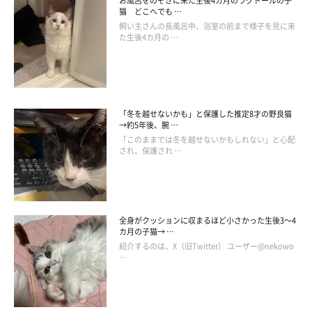
お風呂をのぞきに来た生後4カ月のラグドールの子
猫 どこへでも …
飼い主さんの長風呂中、浴室の前まで様子を見に来
た生後4カ月の …
天使とはこのこと♡ おててをグーパーしちゃう子猫のかわいさに悶絶（ねこのきもち
WEB MAGAZINE）
「こちらも、最高級に可愛い寝姿を見せてくれた茶太くんです。
「冬を越せないかも」と保護した推定8才の野良猫
眠そうに一点を見つめてまどろんでいるかと思えば、手（前足）
→約5年後、腕 …
「このままでは冬を越せないかもしれない」と心配
を『グーパー』と動かしているんです……！
され、保護され …
小さな手が『グーパー』している様子に、多くの人がメロメロに
なったのは間違いありません！」（ねこのきもちWEB MAGAZINE
全身がクッションに収まるほど小さかった生後3～4
編集長）
カ月の子猫→ …
紹介するのは、X（旧Twitter） ユーザー@nekowo
…