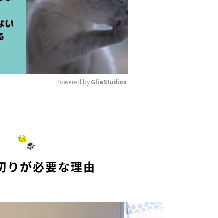
コの多頭飼いのすべて 獣医師が教える 幸せに暮らすためのポイント』メ
鑑 日本と世界の60種』メイツ出版
Powered by 
GliaStudios
M
u
t
e
切りが必要な理由