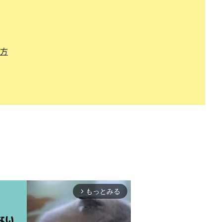
方
療所
院長
もっとみる
arrow_forward_ios
器学会