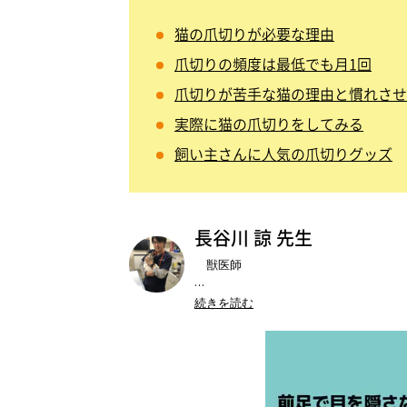
猫の爪切りが必要な理由
爪切りの頻度は最低でも月1回
爪切りが苦手な猫の理由と慣れさせ
実際に猫の爪切りをしてみる
飼い主さんに人気の爪切りグッズ
長谷川 諒 先生
獣医師
株式会社Ani-vet
代表取締役
続きを読む
保護猫施設専門往診病院
下京ねこ診
動物病院京都 ねこの病院
所属獣医師
北里大学獣医生化学研究室
研究生
●所属：
日本猫医学会
／
日本獣医腎泌尿