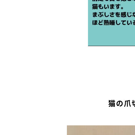
●書籍（監修）：
『知っておきたい ネ
イツ出版
／
『いちばんよくわかる猫種図
猫の爪