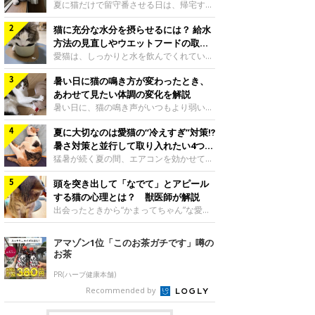
夏に猫だけで留守番させる日は、帰宅する
まで部屋が暑くなりすぎないか、水は足り
猫に充分な水分を摂らせるには？ 給水
るかと気になる飼い主さんもいるでしょ
う。家の中なら安全と思っていても、日中
方法の見直しやウエットフードの取り
は室温が急に上がることがあります。留守
入れ方を解説
愛猫は、しっかりと水を飲んでくれていま
中の暑さから猫を守るために準備したいこ
すか？ 夏場はエアコンで室内が涼しいこ
とや、帰宅後に見たいサインなどについ
暑い日に猫の鳴き方が変わったとき、
ともあり、猫があまり水を飲まないこと
て、ねこのきもち獣医師相談室の岡本りさ
も。積極的に水分を摂らせるためには、給
あわせて見たい体調の変化を解説
先生に伺いました。 留守中は室温が急に
水方法を見直したり、フードから水分を摂
暑い日に、猫の鳴き声がいつもより弱い、
上がることがあるねこのきもち投稿写真ギ
らせたりする方法があります。今回は獣医
かすれる、しつこく鳴くなど、ふだんと違
ャラリー夏の日中は、エアコンが切れると
師の重本仁先生に、猫に水分を摂らせるた
夏に大切なのは愛猫の“冷えすぎ”対策⁉
って聞こえることがあります。 そんなと
室温が急に上昇する場合があります。猫は
めにできるためできる工夫を教えていただ
き、あわせてどのような様子を確認したら
暑さ対策と並行して取り入れたい4つの
自分で涼しい場所を探すのが得意ですが、
きました。ボウルの高さを愛猫の好みにね
よいのでしょうか。暑い日に猫の鳴き方が
工夫
猛暑が続く夏の間、エアコンを効かせて室
部屋全体が暑くなれ
このきもち投稿写真ギャラリー水飲みボウ
変わるときの見方や注意したい体調の変化
内を冷やしますよね。しかし、人にとって
ルの高さは、猫が飲むときに頭が胃より下
などについて、ねこのきもち獣医師相談室
頭を突き出して「なでて」とアピール
は快適な温度でも、猫にとっては温度が低
にならないように設定すると飲みやすいで
の山口みき先生に伺いました。 鳴き方の
すぎることも。暑さ対策と並行して、冷え
する猫の心理とは？ 獣医師が解説
しょう。首を深く折り曲げずに済むため、
変化だけで判断せず、全身の様子も確認し
すぎ対策もしっかりと行うことが大切で
出会ったときから“かまってちゃん”な愛
関節や食道への負
てねこのきもち投稿写真ギャラリー猫の鳴
す。今回は獣医師の重本仁先生に、猫の冷
猫。譲渡会での小鉄くんの様子写真提供／
き方が変わったとき、暑さと関係している
えすぎを防ぐ4つの対策を教えていただき
＠Tore_2021ご紹介するのは、X（旧
アマゾン1位「このお茶ガチです」噂の
ように見えることがあります。 ただ、鳴
ました。（1） 冷房の効いていない部屋に
Twitter）ユーザー＠Tore_2021さんの愛
お茶
き声だけで原因を決めるのは難しく、体調
行き来できるようにするねこのきもち投稿
猫・小鉄くんです。飼い主さんによると、
や環境の変化を
写真ギャラリー猫が寒いと感じたときに、
小鉄くんは元保護猫なのだとか。飼い主さ
PR(ハーブ健康本舗)
冷気から逃れる「逃げ場」を用意しておき
ん： 「ペット可のマンションに引っ越し
Recommended by
ましょう。冷房の効いていない部屋や廊下
たので、ずっと飼いたかった猫を探しに
へも自由に行き来できるように、ドアは猫
2016年末に譲渡会に行きました。そこで