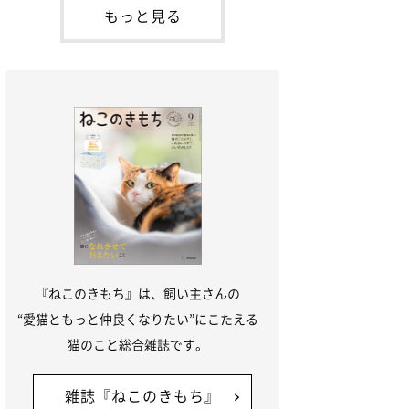
が通れる程度に
出会ったのが小鉄です。当時、小鉄はまだ
もっと見る
1才くらいだったのですが、私たちがケー
ジの中を覗いていると、そっと前足を出し
てきて、私の手の上にのっけてきたん
『ねこのきもち』は、飼い主さんの
“愛猫ともっと仲良くなりたい”にこたえる
猫のこと総合雑誌です。
雑誌『ねこのきもち』