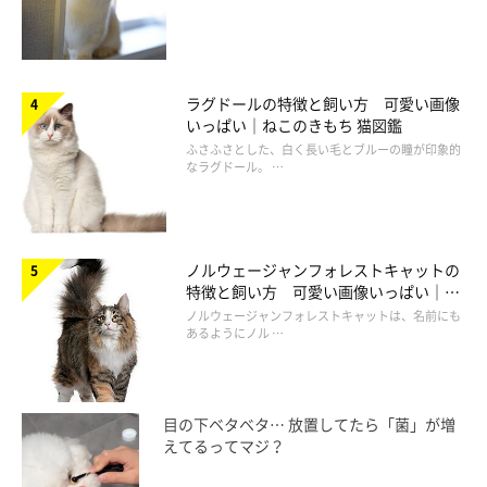
ラグドールの特徴と飼い方 可愛い画像
いっぱい｜ねこのきもち 猫図鑑
ふさふさとした、白く長い毛とブルーの瞳が印象的
なラグドール。 …
ノルウェージャンフォレストキャットの
特徴と飼い方 可愛い画像いっぱい｜ね
このきもち 猫図鑑
ノルウェージャンフォレストキャットは、名前にも
あるようにノル …
目の下ベタベタ… 放置してたら「菌」が増
えてるってマジ？