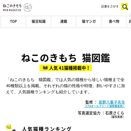
記事をさがす
TOP
猫豆知識
連載
猫マンガ
食べ物
ねこのきもち 猫図鑑
人気 41猫種掲載中！
「ねこのきもち 猫図鑑」では人気の猫種から珍しい猫種まで全
40種類以上を掲載。それぞれの猫の性格や特徴、飼いやすさに加
えて、人気猫種ランキングも紹介しています。
監修 ：
高野八重子先生
（CFAオールブリード国際審査員）
写真選定協力 ：石原さくら
（猫写真家）
人気猫種ランキング