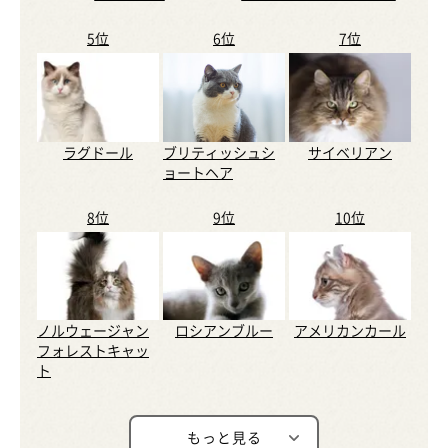
5位
6位
7位
ラグドール
ブリティッシュシ
サイベリアン
ョートヘア
8位
9位
10位
ノルウェージャン
ロシアンブルー
アメリカンカール
フォレストキャッ
ト
もっと見る