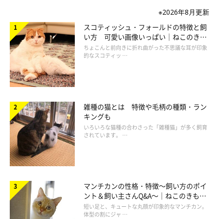
※2026年8月更新
スコティッシュ・フォールドの特徴と飼
い方 可愛い画像いっぱい｜ねこのきも
ち 猫図鑑
ちょこんと前向きに折れ曲がった不思議な耳が印象
的なスコティッ …
雑種の猫とは 特徴や毛柄の種類・ラン
キングも
いろいろな猫種の合わさった「雑種猫」が多く飼育
されています。 …
マンチカンの性格・特徴～飼い方のポイ
ント＆飼い主さんQ&A～｜ねこのきもち
猫図鑑
短い足と、キュートな丸顔が印象的なマンチカン。
体型の割にジャ …