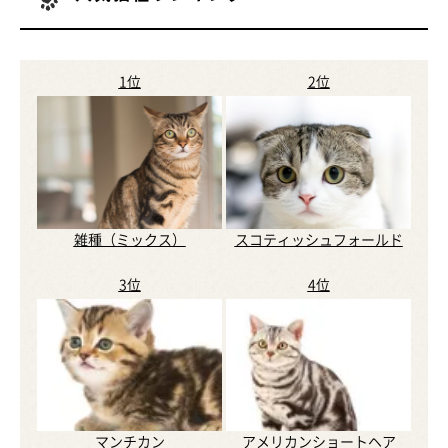
1位
2位
雑種（ミックス）
スコティッシュフォールド
3位
4位
マンチカン
アメリカンショートヘア