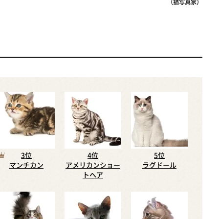
（猫写真家）
3位
4位
5位
マンチカン
アメリカンショー
ラグドール
トヘア