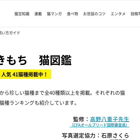
猫豆知識
連載
猫マンガ
食べ物
お世話のコツ
エンタメ
投稿
飼い方ガイド
きもち 猫図鑑
人気 41猫種掲載中！
から珍しい猫種まで全40種類以上を掲載。それぞれの猫
猫種ランキングも紹介しています。
監修：
高野八重子先生
（CFAオールブリード国際審査員）
写真選定協力：石原さくら