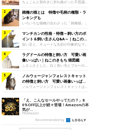
きもち 猫図鑑
ちょこんと前向きに折れ曲がった不思議な
耳が印象的なスコティッシュフォールド。
雑種の猫とは 特徴や毛柄の種類・ラ
丸みを帯びた体型や、遊びが好きともいわ
れる愛らしいスコティッシュフォールドの
ンキングも
特徴や性格、歴史やかかりやすい病気につ
いろいろな猫種の合わさった「雑種猫」が
いて、ご紹介します。猫種名スコティッシ
多く飼育されています。雑種猫の魅力は、
ュ・フォールド英語名Scottish Fold原産国
マンチカンの性格・特徴～飼い方のポ
その体毛の色や柄、性格などの面でオリジ
英国（スコットランド）公認団体CFA・
ナリティに富んでいる点です。今回は雑種
イント＆飼い主さんQ&A～｜ねこのき
TICA 毛種短毛種・長毛種スコティッシュ
猫の概要と、体毛の種類について解説して
もち 猫図鑑
短い足と、キュートな丸顔が印象的なマン
フォールドの特徴・魅力まん丸な顔と折れ
いきます。 また、ねこのきもちWEB
チカン。体型の割にジャンプ力に優れ、活
耳が愛らしいと長年人気のスコティッシュ
MAGAZINEの「猫図鑑」アクセス数から、
ラグドールの特徴と飼い方 可愛い画
発で甘えん坊ともいわれるマンチカンの特
フォールド。スコットランドの農場で生ま
人気の雑種猫について解析していきます。
徴や性格、歴史やかかりやすい病気につい
像いっぱい｜ねこのきもち 猫図鑑
れたスージーという名の真っ白なメス
ユーザーさんから届いた猫ちゃんのかわい
て、ご紹介します。猫種名マンチカン英語
ふさふさとした、白く長い毛とブルーの瞳
らしい画像もたっぷりご紹介します。雑種
名Munchikin原産国米国公認団体TICA毛種
が印象的なラグドール。その名も「ぬいぐ
の猫ってどんな猫？雑種猫の毛色と柄って
短毛種・長毛種マンチカンの魅力 短い足
ノルウェージャンフォレストキャット
るみ人形」という意味をもつほど、おだや
どんなものがある？【2020年度】「猫図
と、まんまるな顔が愛らしいと、急激に人
かで人に抱かれるのが大好きな猫です。体
の特徴と飼い方 可愛い画像いっぱい
鑑」雑種の猫アクセス数ランキングTOP5
気が高まってきたマンチカン。アメリカの
は大きくなりますが、飼いやすさからも大
｜ねこのきもち 猫図鑑
ノルウェージャンフォレストキャットは、
最後
ルイジアナの路上で保護されたのがルーツ
人気のラグドールの特徴や性格、歴史やか
名前にもあるようにノルウェー原産の猫で
といわれています。足は短いものの、ジャ
かりやすい病気について、ご紹介します。
す。北欧神話にも登場するほど歴史は古
「え、こんなセールやってたの？」8
ンプ力に優れていて、低い姿勢で元気に駆
ラグドールの特徴・魅力 白くてふわふわ
く、数百～数千年にまでさかのぼります。
0％OFF以上が続々登場！Amazonの本
け回る姿は、「猫のスポーツカー」と呼ば
した長毛と、輝くブルーの瞳が優美なラグ
ノルウェージャンフォレストキャットの特
気が...
れ
ドール。体は大きくて、心やさしいラグド
徴や性格、歴史やかかりやすい病気につい
PR(Amazon)
ールは、人好きで比較的動きも穏やかで、
て、ご紹介します。猫種名ノルウェージャ
Recommended by
お手入れも楽と、飼いやすい猫です。存在
ンフォレスト キャット英語名 Norwegian
感のある大きさと、抱っこも好む順応性の
Forest Cat 原産国ノルウェー公認団体