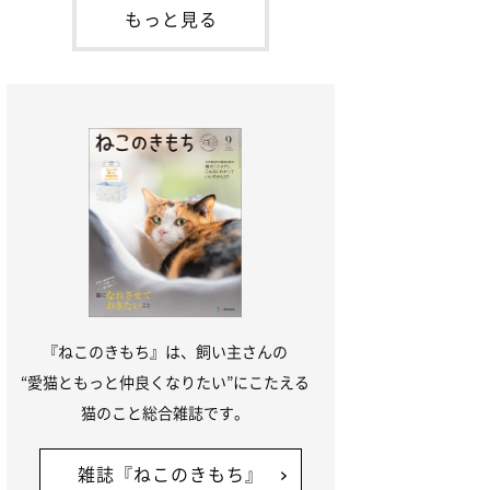
高さゆえ、新し
CFA・TICA・FIFe毛種長毛種ノルウェージ
もっと見る
ャンフォレスト キャットの魅力ノルウェ
ージャンフォレストキャットは、名前にも
あるようにノルウェー原産
『ねこのきもち』は、飼い主さんの
“愛猫ともっと仲良くなりたい”にこたえる
猫のこと総合雑誌です。
雑誌『ねこのきもち』