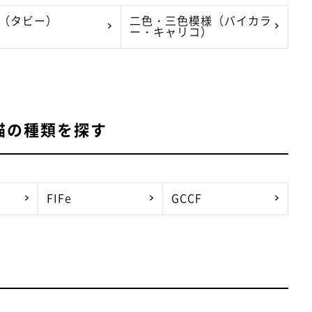
（タビー）
二色・三色模様（バイカラ
ー・キャリコ）
猫の種類を探す
FIFe
GCCF