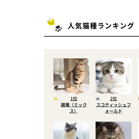
人気猫種ランキング
1位
2位
雑種（ミック
スコティッシュフ
ス）
ォールド