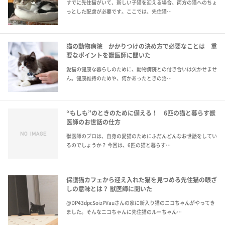
すでに先住猫がいて、新しい子猫を迎える場合、両方の猫へのちょ
っとした配慮が必要です。ここでは、先住猫…
猫の動物病院 かかりつけの決め方で必要なことは 重
要なポイントを獣医師に聞いた
愛猫の健康な暮らしのために、動物病院との付き合いは欠かせませ
ん。健康維持のためや、何かあったときの治…
“もしも”のときのために備える！ 6匹の猫と暮らす獣
医師のお世話の仕方
獣医師のプロは、自身の愛猫のためにふだんどんなお世話をしてい
るのでしょうか？ 今回は、6匹の猫と暮らす…
保護猫カフェから迎え入れた猫を見つめる先住猫の眼ざ
しの意味とは？ 獣医師に聞いた
@DP43dpcSoizPVauさんの家に新入り猫のニコちゃんがやってき
ました。そんなニコちゃんに先住猫のルーちゃん…