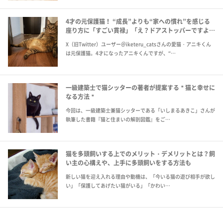
4才の元保護猫！ “成長”よりも“家への慣れ”を感じる
座り方に「すごい貫禄」「え？ドアストッパーですよ」
の声！
X（旧Twitter）ユーザー＠iketeru_catsさんの愛猫・アニキくん
は元保護猫。4才になったアニキくんですが、“…
一級建築士で猫シッターの著者が提案する＂猫と幸せに
なる方法＂
今回は、一級建築士兼猫シッターである「いしまるあきこ」さんが
執筆した書籍『猫と住まいの解剖図鑑』をご…
猫を多頭飼いする上でのメリット・デメリットとは？飼
い主の心構えや、上手に多頭飼いをする方法も
新しい猫を迎え入れる理由や動機は、「今いる猫の遊び相手が欲し
い」「保護してあげたい猫がいる」「かわい…