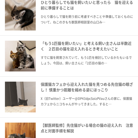
ひとり暮らしでも猫を飼いたいと思ったら 猫を迎える
前に準備することは
ひとり暮らしで猫を飼う前に考慮すべきことや準備しておくものに
ついて、ねこのきもち獣医師相談室の山口み…
「もう1匹猫を飼いたい」と考える飼い主さんは半数近
く ２匹目の猫を迎え入れるとき考えたいこと
すでに猫を飼育されていて、もう1匹を検討しているかたもいるで
しょう。今回は、飼い主さんに「2匹目の猫の…
保護猫カフェから迎え入れた猫を見つめる先住猫の眼ざ
し！ 慎重かつ距離を縮める姿にほっこり
X（旧Twitter）ユーザー@DP43dpcSoizPVauさんの家に、保護猫
カフェからニコちゃんがやってきました。すると…
【獣医師監修】先住猫がいる場合の猫の迎え入れ 注意
点と対面手順を解説