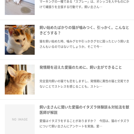
マーキングの一種である「スプレー」は、オシッコを人やものにか
けて縄張りを主張する行動です。飼い主さん…
飼い始めたばかりの猫が噛みつく、引っかく。こんなと
きどうする？
猫を飼い始めた時、噛みグセや引っかきグセに困ったという飼い主
さんもいるのではないでしょうか。そこで今…
発情期を迎えた愛猫のために、飼い主ができること
完全室内飼いの猫でも恋をしますし、発情期に異性の猫と交尾でき
ないことでストレスを感じることも。ストレ…
飼い主さんに聞いた愛猫のイタズラ体験談＆対処法を獣
医師が解説
愛猫はイタズラをすることがありますか？ 今回は、猫のイタズラ
について飼い主さんにアンケートを実施。愛…